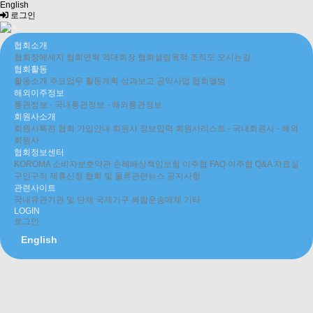
English
로그인
협회소개
협회장메세지
협회연혁
역대회장
협회설립목적
조직도
오시는길
협회활동
활동소개
주요업무
활동계획
성과보고
공익사업
협회앨범
해외이주정보
통관정보
- 국내통관정보
- 해외통관정보
회원사소개
회원사특전
협회 가입안내
회원사 정보입력
회원사리스트
- 국내회원사
- 해외
회원사
협회정보센터
KOROMA 소비자보호약관
손해배상책임보험
이주협 FAQ
이주협 Q&A
자료실
구인구직
제휴신청
협회 및 물류관련뉴스
공지사항
관련사이트
국내유관기관 및 단체
국제기구
복합운송매체
기타
LOGIN
로그인
English