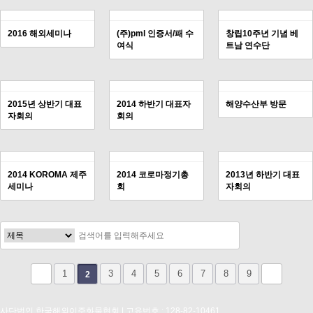
2016 해외세미나
(주)pml 인증서/패 수
창립10주년 기념 베
여식
트남 연수단
2015년 상반기 대표
2014 하반기 대표자
해양수산부 방문
자회의
회의
2014 KOROMA 제주
2014 코로마정기총
2013년 하반기 대표
세미나
회
자회의
1
3
4
5
6
7
8
9
2
사단법인 한국해외이주화물협회 | 고유번호 : 128-82-10461