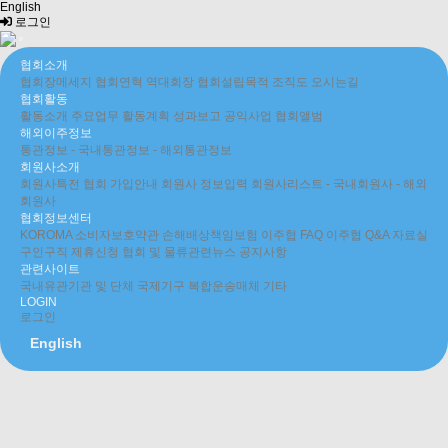
English
로그인
협회소개
협회장메세지
협회연혁
역대회장
협회설립목적
조직도
오시는길
협회활동
활동소개
주요업무
활동계획
성과보고
공익사업
협회앨범
해외이주정보
통관정보
- 국내통관정보
- 해외통관정보
회원사소개
회원사특전
협회 가입안내
회원사 정보입력
회원사리스트
- 국내회원사
- 해외
회원사
협회정보센터
KOROMA 소비자보호약관
손해배상책임보험
이주협 FAQ
이주협 Q&A
자료실
구인구직
제휴신청
협회 및 물류관련뉴스
공지사항
관련사이트
국내유관기관 및 단체
국제기구
복합운송매체
기타
LOGIN
로그인
English